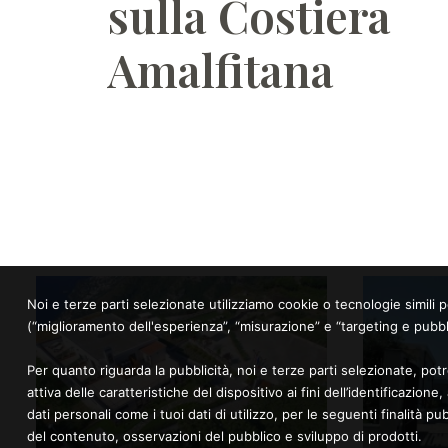
sulla Costiera
Amalfitana
Noi e terze parti selezionate utilizziamo cookie o tecnologie simili p
(“miglioramento dell'esperienza”, “misurazione” e “targeting e pubbli
Per quanto riguarda la pubblicità, noi e terze parti selezionate, pot
attiva delle caratteristiche del dispositivo ai fini dell’identificazion
dati personali come i tuoi dati di utilizzo, per le seguenti finalità p
del contenuto, osservazioni del pubblico e sviluppo di prodotti.