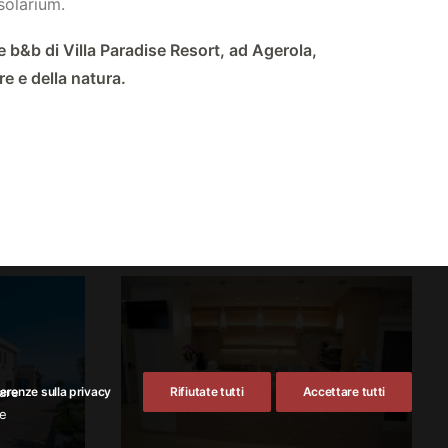
solarium.
e b&b di Villa Paradise Resort, ad Agerola,
e e della natura.
tare
erenze sulla privacy
Rifiutate tutti
Accettare tutti
 e