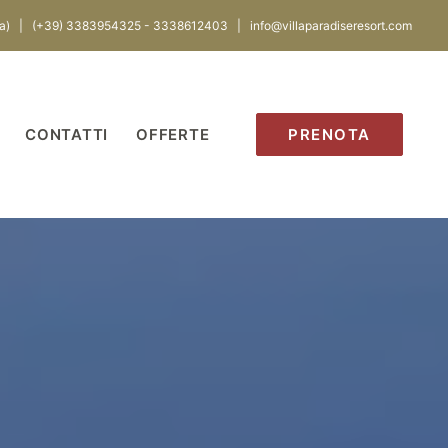
 (Na) | (+39) 3383954325 - 3338612403 |
info@villaparadiseresort.com
CONTATTI
OFFERTE
PRENOTA