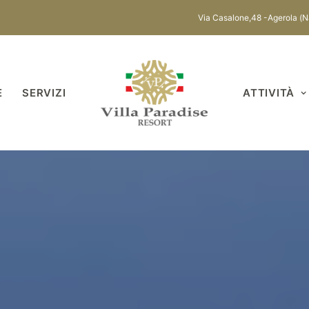
Via Casalone,48 -Agerola
E
SERVIZI
ATTIVITÀ